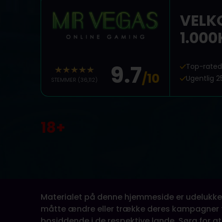
VELKO
1.00
9.7
Top-rated
/10
Ugentlig 
STEMMER (36,112)
18+
Materialet på denne hjemmeside er udelukken
måtte ændre eller trække deres kampagner til
bosiddende i de respektive lande. Sørg for at 