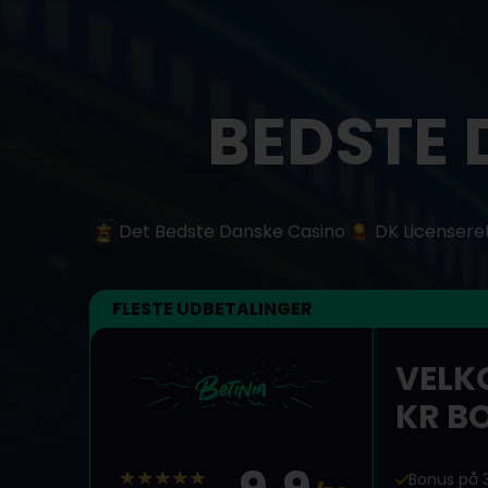
BEDSTE 
Det Bedste Danske Casino
DK Licensere
FLESTE UDBETALINGER
VELKO
KR B
Bonus på 3